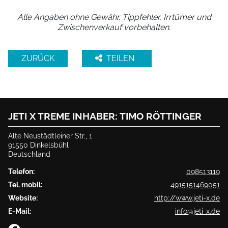
Alle Angaben ohne Gewähr. Tippfehler, Irrtümer und
Zwischenverkauf vorbehalten.
ZURÜCK
TEILEN
JETI X TREME INHABER: TIMO RÖTTINGER
Alte Neustädtleiner Str., 1
91550 Dinkelsbühl
Deutschland
Telefon:
098513119
Tel. mobil:
4915151469051
Website:
http://www.jeti-x.de
E-Mail:
info@jeti-x.de