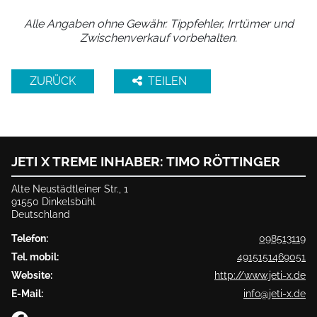
Alle Angaben ohne Gewähr. Tippfehler, Irrtümer und
Zwischenverkauf vorbehalten.
ZURÜCK
TEILEN
JETI X TREME INHABER: TIMO RÖTTINGER
Alte Neustädtleiner Str., 1
91550 Dinkelsbühl
Deutschland
Telefon:
098513119
Tel. mobil:
4915151469051
Website:
http://www.jeti-x.de
E-Mail:
info@jeti-x.de